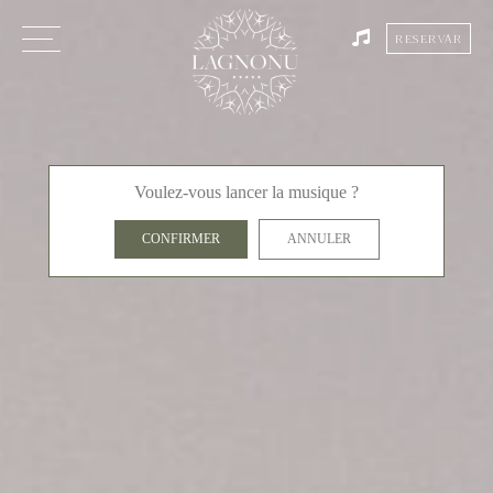
RESERVAR
Voulez-vous lancer la musique ?
CONFIRMER
ANNULER